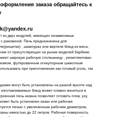
 оформления заказа обращайтесь к
у
ek@yandex.ru
т из двух модулей, имеющих независимые
 с раковиной. Печь предназначена для
иле(решетке) , шампурах или вертеле блюд из мяса,
личие от присутствующих на рынке моделей барбекю
 имеет широкую рабочую столешницу , укомплектован
низмом, футерованным огнеупорным шамотным
пользовать при приготовлении как готовый уголь, так
урами могут быть установлены на разной высоте над
а изготавливаемых блюд может плавно меняться в
роенная печь казана позволяет готовить плов, уху,
 может быть установлен казан или рабочая
ктуется печью с увеличенным рабочим диаметром,
заны емкостью до 22 литров. Рабочая поверхность