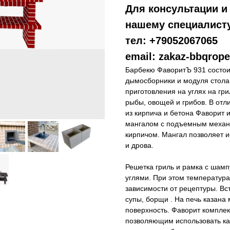
Для консультации и
нашему специалист
тел: +79052067065
email:
zakaz-bbqrop
Барбекю ФаворитЪ 931 состои
дымосборники и модуля стола
приготовления на углях на гр
рыбы, овощей и грибов. В от
из кирпича и бетона Фаворит
мангалом с подъемным меха
кирпичом. Мангал позволяет ис
и дрова.
Решетка гриль и рамка с шамп
углями. При этом температур
зависимости от рецептуры. Вст
супы, борщи . На печь казана
поверхность. Фаворит компле
позволяющим использовать ка