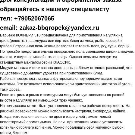
обращайтесь к нашему специалисту
тел: +79052067065
email:
zakaz-bbqropek@yandex.ru
Барбекю КОЛИБРИ 518 предназначена для приготовления на углях на
гриле(решетке) , шампурах или вертеле блюд из мяса, рыбы, овощей и
грибов. Встроенная печь казана позволяет готовить плов, уху, супы, борщи .
По просьбе представительниц прекрасного пола уменьшена ширина модуля,
высота, и ширина нижней столешницы. Однако печь комплектуется
стандартным мангалом серии КЛАССИК.
Модули мангала и печи казана дополнены рабочим столом с раковиной, что
существенно добавляет удобства при приготовлении блюд.
Рабочая поверхность мангала футерована огнеупорными шамотными
плитами. Это позволяет использовать при приготовлении как готовый уголь,
так и дрова.
Решетка гриль и рамка с шампурами могут быть установлены на разной
высоте над углями на имеющихся трех уровнях.
На печь казана может быть установлен казан или рабочая поверхность. На
рабочей поверхности можно использовать кастрюли, сковороды, чайник.
Блюда, изготовленные на огне дров и жаре углей , имеют легкий
неповторимый аромат дымка. На печь при желании можно установить
коптильню горячего копчения. Можно побаловать себя копченой рыбой,
мясом, беконом.